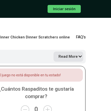
Iniciar sesión
FAQ's
Winner Chicken Dinner Scratchers online
Read More
l juego no está disponible en tu estado!
¿Cuántos Raspaditos te gustaría
comprar?
0