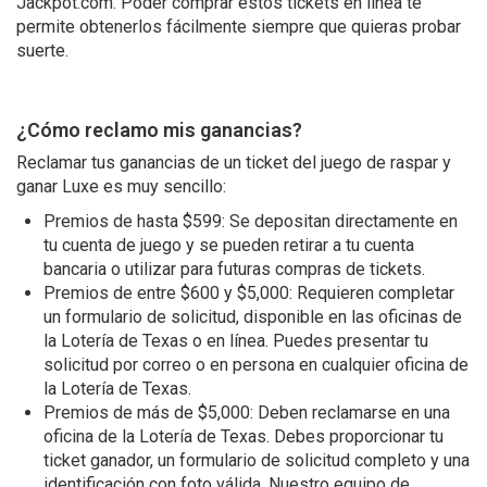
Jackpot.com. Poder comprar estos tickets en línea te
permite obtenerlos fácilmente siempre que quieras probar
suerte.
¿Cómo reclamo mis ganancias?
Reclamar tus ganancias de un ticket del juego de raspar y
ganar Luxe es muy sencillo:
Premios de hasta $599: Se depositan directamente en
tu cuenta de juego y se pueden retirar a tu cuenta
bancaria o utilizar para futuras compras de tickets.
Premios de entre $600 y $5,000: Requieren completar
un formulario de solicitud, disponible en las oficinas de
la Lotería de Texas o en línea. Puedes presentar tu
solicitud por correo o en persona en cualquier oficina de
la Lotería de Texas.
Premios de más de $5,000: Deben reclamarse en una
oficina de la Lotería de Texas. Debes proporcionar tu
ticket ganador, un formulario de solicitud completo y una
identificación con foto válida. Nuestro equipo de