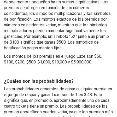
desde montos pequeños hasta sumas significativas. Los
premios se otorgan en función de los números
coincidentes, los símbolos multiplicadores y los símbolos
de bonificación. Los montos exactos de los premios por
números coincidentes varían, mientras que los símbolos
multiplicadores pueden aumentar significativamente tus
ganancias. Por ejemplo, un símbolo “5X” junto a un premio
de $100 significa que ganas $500. Los símbolos de
bonificación pagan montos fijos.
Los montos de los premios en el juego Luxe son $50,
$100, $200, $500, $1,000, $10,000 y $5,000,000.
¿Cuáles son las probabilidades?
Las probabilidades generales de ganar cualquier premio en
el juego de raspar y ganar Luxe son de 1 en 3.48. Esto
significa que, en promedio, aproximadamente uno de cada
cuatro tickets tiene un premio. Las probabilidades de los
premios específicos pueden variar, ya que los premios más