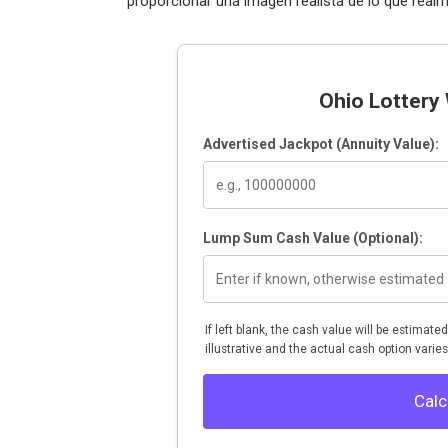
proporcionar una imagen realista de lo que real
Ohio Lottery 
Advertised Jackpot (Annuity Value):
Lump Sum Cash Value (Optional):
If left blank, the cash value will be estimate
illustrative and the actual cash option varies
Calc