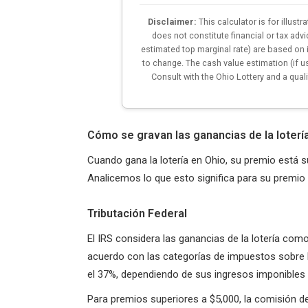
Disclaimer:
This calculator is for illust
does not constitute financial or tax adv
estimated top marginal rate) are based on 
to change. The cash value estimation (if u
Consult with the Ohio Lottery and a quali
Cómo se gravan las ganancias de la loterí
Cuando gana la lotería en Ohio, su premio está 
Analicemos lo que esto significa para su premio
Tributación Federal
El IRS considera las ganancias de la lotería como
acuerdo con las categorías de impuestos sobre la
el 37%, dependiendo de sus ingresos imponibles t
Para premios superiores a $5,000, la comisión d