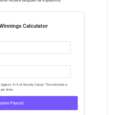
mente recibirá después de impuestos.
Winnings Calculator
d (approx. 61% of Annuity Value). This estimate is
 per draw.
ulate Payout