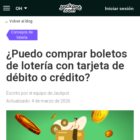
Toggle
OH
Iniciar sesión
navigation
←
Volver al blog
Consejos de
lotería
¿Puedo comprar boletos
de lotería con tarjeta de
débito o crédito?
Escrito por el equipo de Jackpot
Actualizado: 4 de marzo de 2026