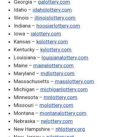
Georgia –
galottery.com
Idaho –
idaholottery.com
Illinois –
illinoislottery.com
Indiana –
hoosierlottery.com
Iowa –
ialottery.com
Kansas –
kslottery.com
Kentucky –
kylottery.com
Louisiana –
louisianalottery.com
Maine –
mainelottery.com
Maryland –
mdlottery.com
Massachusetts –
masslottery.com
Michigan –
michiganlottery.com
Minnesota –
mnlottery.com
Missouri –
molottery.com
Montana –
montanalottery.com
Nebraska –
nelottery.com
New Hampshire –
nhlottery.org