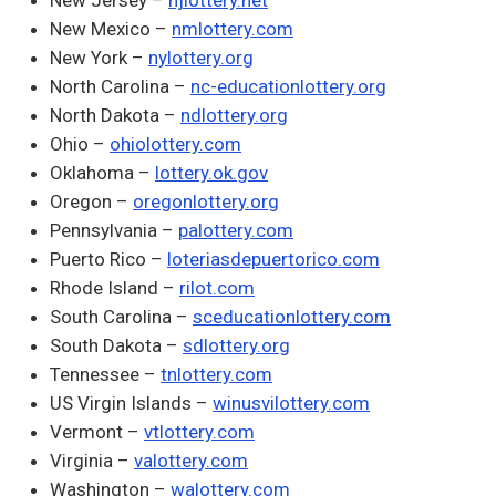
New Jersey –
njlottery.net
New Mexico –
nmlottery.com
New York –
nylottery.org
North Carolina –
nc-educationlottery.org
North Dakota –
ndlottery.org
Ohio –
ohiolottery.com
Oklahoma –
lottery.ok.gov
Oregon –
oregonlottery.org
Pennsylvania –
palottery.com
Puerto Rico –
loteriasdepuertorico.com
Rhode Island –
rilot.com
South Carolina –
sceducationlottery.com
South Dakota –
sdlottery.org
Tennessee –
tnlottery.com
US Virgin Islands –
winusvilottery.com
Vermont –
vtlottery.com
Virginia –
valottery.com
Washington –
walottery.com