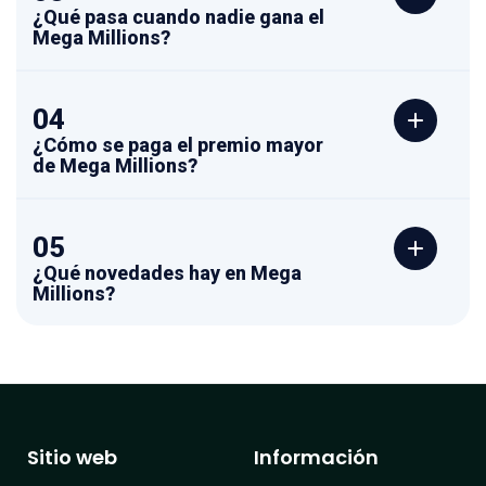
¿Qué pasa cuando nadie gana el
Mega Millions?
04
¿Cómo se paga el premio mayor
de Mega Millions?
05
¿Qué novedades hay en Mega
Millions?
Sitio web
Información