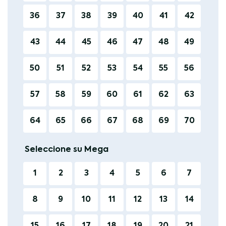
36
37
38
39
40
41
42
43
44
45
46
47
48
49
50
51
52
53
54
55
56
57
58
59
60
61
62
63
64
65
66
67
68
69
70
Seleccione su Mega
1
2
3
4
5
6
7
8
9
10
11
12
13
14