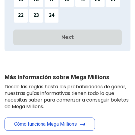
15
16
17
18
19
20
21
22
23
24
Next
Más información sobre Mega Millions
Desde las reglas hasta las probabilidades de ganar,
nuestras guías informativas tienen todo lo que
necesitas saber para comenzar a conseguir boletos
de Mega Millions.
Cómo funciona Mega Millions