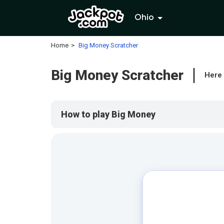
Ohio
Home
Big Money Scratcher
Big Money Scratcher
Here 
How to play Big Money