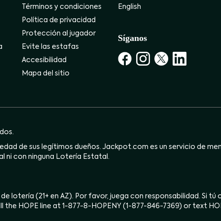
Términos y condiciones
English
Política de privacidad
Protección al jugador
Síganos
a
Evite las estafas
Accesibilidad
Mapa del sitio
dos.
dad de sus legítimos dueños. Jackpot.com es un servicio de mensa
l ni con ninguna Lotería Estatal.
 de lotería (21+ en AZ). Por favor, juega con responsabilidad. Si t
ll the HOPE line at 1-877-8-HOPENY (1-877-846-7369) or text H