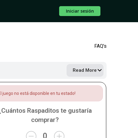
Iniciar sesión
FAQ's
Read More
l juego no está disponible en tu estado!
¿Cuántos Raspaditos te gustaría
comprar?
0