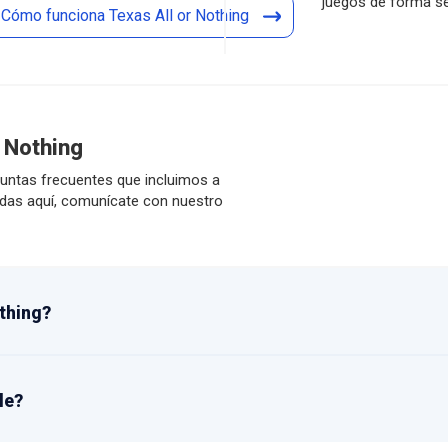
juegos de forma se
Cómo funciona Texas All or Nothing
 Nothing
guntas frecuentes que incluimos a
udas aquí, comunícate con nuestro
thing?
le?