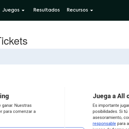
Juegos
Resultados
Recursos
Tickets
ing
Juega a All 
e ganar. Nuestras
Es importante juga
ber para comenzar a
posibilidades. Si t
asesoramiento, c
responsable
para a