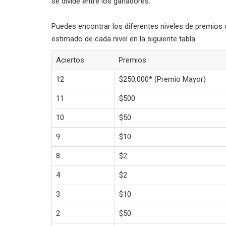
se divide entre los ganadores.
Puedes encontrar los diferentes niveles de premios d
estimado de cada nivel en la siguiente tabla:
Aciertos
Premios
12
$250,000* (Premio Mayor)
11
$500
10
$50
9
$10
8
$2
4
$2
3
$10
2
$50