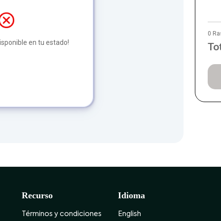
0 Ra
disponible en tu estado!
To
Recurso
Idioma
Términos y condiciones
English