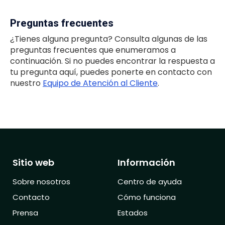
Preguntas frecuentes
¿Tienes alguna pregunta? Consulta algunas de las
preguntas frecuentes que enumeramos a
continuación. Si no puedes encontrar la respuesta a
tu pregunta aquí, puedes ponerte en contacto con
nuestro
Equipo de Atención al Cliente
.
Sitio web
Información
Sobre nosotros
Centro de ayuda
Contacto
Cómo funciona
Prensa
Estados