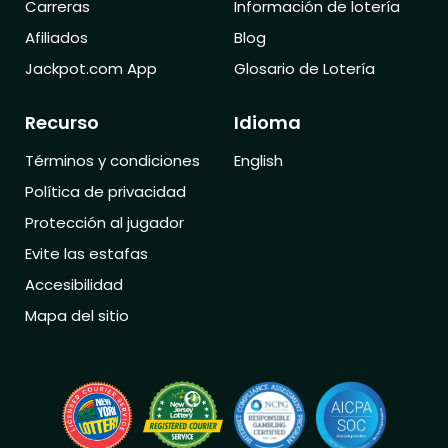
Carreras
Información de lotería
Afiliados
Blog
Jackpot.com App
Glosario de Lotería
Recurso
Idioma
Términos y condiciones
English
Política de privacidad
Protección al jugador
Evite las estafas
Accesibilidad
Mapa del sitio