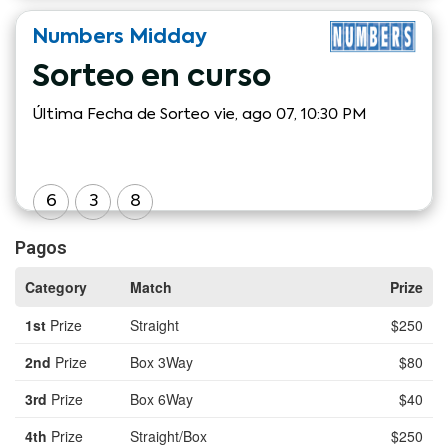
Numbers
Midday
Sorteo en curso
Última Fecha de Sorteo vie, ago 07, 10:30 PM
6
3
8
Pagos
Category
Match
Prize
1st
Prize
Straight
$250
2nd
Prize
Box 3Way
$80
3rd
Prize
Box 6Way
$40
4th
Prize
Straight/Box
$250