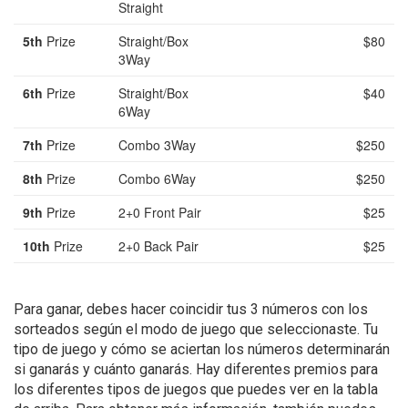
Straight
5th
Prize
Straight/Box
$80
3Way
6th
Prize
Straight/Box
$40
6Way
7th
Prize
Combo 3Way
$250
8th
Prize
Combo 6Way
$250
9th
Prize
2+0 Front Pair
$25
10th
Prize
2+0 Back Pair
$25
Para ganar, debes hacer coincidir tus 3 números con los
sorteados según el modo de juego que seleccionaste. Tu
tipo de juego y cómo se aciertan los números determinarán
si ganarás y cuánto ganarás. Hay diferentes premios para
los diferentes tipos de juegos que puedes ver en la tabla