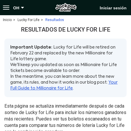
Toggle
OH
Iniciar sesión
navigation
Inicio
Lucky For Life
Resultados
RESULTADOS DE LUCKY FOR LIFE
Important Update:
Lucky for Life will be retired on
February 22 and replaced by the new Millionaire for
Life lottery game.
We'll keep you updated as soon as Millionaire for Life
tickets become available to order.
In the meantime, you can learn more about the new
game, its rules, and how it works in our blog post:
Your
Full Guide to Millionaire for Life
.
Esta página se actualiza inmediatamente después de cada
sorteo de Lucky for Life para incluir los números ganadores
más recientes. Puedes ver tus boletos escaneados en tu
cuenta para comparar tus números de lotería Lucky for Life