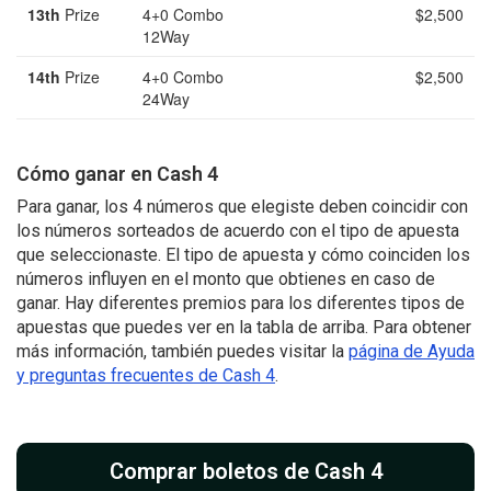
13th
Prize
4+0 Combo
$2,500
12Way
14th
Prize
4+0 Combo
$2,500
24Way
Cómo ganar en Cash 4
Para ganar, los 4 números que elegiste deben coincidir con
los números sorteados de acuerdo con el tipo de apuesta
que seleccionaste. El tipo de apuesta y cómo coinciden los
números influyen en el monto que obtienes en caso de
ganar. Hay diferentes premios para los diferentes tipos de
apuestas que puedes ver en la tabla de arriba. Para obtener
más información, también puedes visitar la
página de Ayuda
y preguntas frecuentes de Cash 4
.
Comprar boletos de Cash 4