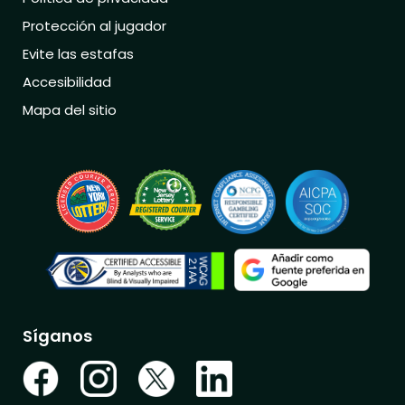
Protección al jugador
Evite las estafas
Accesibilidad
Mapa del sitio
Síganos