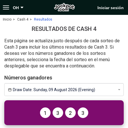
Toggle
OH
Iniciar sesión
navigation
Inicio
Cash 4
Resultados
RESULTADOS DE CASH 4
Esta página se actualiza justo después de cada sorteo de
Cash 3 para incluir los últimos resultados de Cash 3. Si
deseas ver los números ganadores de los sorteos
anteriores, selecciona la fecha del sorteo en el menú
desplegable que se encuentra a continuación.
Números ganadores
Draw Date:
Sunday, 09 August 2026 (Evening)
1
3
2
3