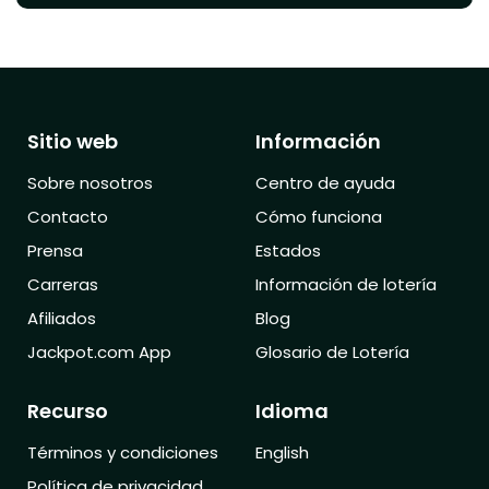
Sitio web
Información
Sobre nosotros
Centro de ayuda
Contacto
Cómo funciona
Prensa
Estados
Carreras
Información de lotería
Afiliados
Blog
Jackpot.com App
Glosario de Lotería
Recurso
Idioma
Términos y condiciones
English
Política de privacidad