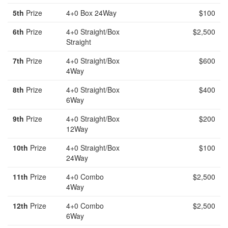
5th
Prize
4+0 Box 24Way
$100
6th
Prize
4+0 Straight/Box
$2,500
Straight
7th
Prize
4+0 Straight/Box
$600
4Way
8th
Prize
4+0 Straight/Box
$400
6Way
9th
Prize
4+0 Straight/Box
$200
12Way
10th
Prize
4+0 Straight/Box
$100
24Way
11th
Prize
4+0 Combo
$2,500
4Way
12th
Prize
4+0 Combo
$2,500
6Way