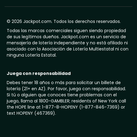
© 2026 Jackpot.com. Todos los derechos reservados.
Todas las marcas comerciales siguen siendo propiedad
de sus legítimos dueños. Jackpot.com es un servicio de
mensajería de lotería independiente y no está afiliado ni
asociado con la Asociación de Lotería Multiestatal ni con
ninguna Lotería Estatal.
Juega con responsabilidad
Debes tener 18 años o más para solicitar un billete de
lotería (21+ en AZ). Por favor, juega con responsabilidad.
Si tú o alguien que conoces tiene problemas con el
juego, llama al 1800-GAMBLER; residents of New York call
the HOPE line at 1-877-8-HOPENY (1-877-846-7369) or
text HOPENY (467369).