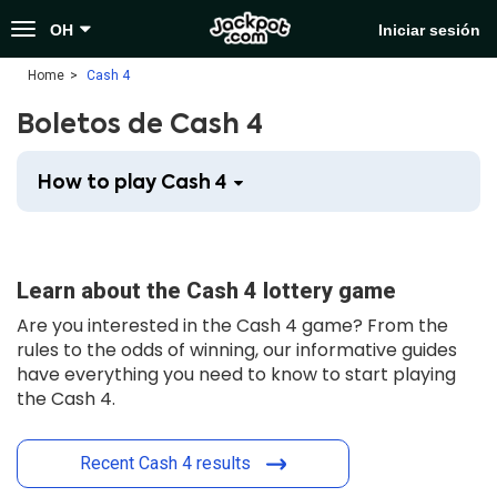
Toggle
OH
Iniciar sesión
navigation
Home
Cash 4
Boletos de Cash 4
How to play Cash 4
Learn about the Cash 4 lottery game
Are you interested in the Cash 4 game? From the
rules to the odds of winning, our informative guides
have everything you need to know to start playing
the Cash 4.
Recent Cash 4 results