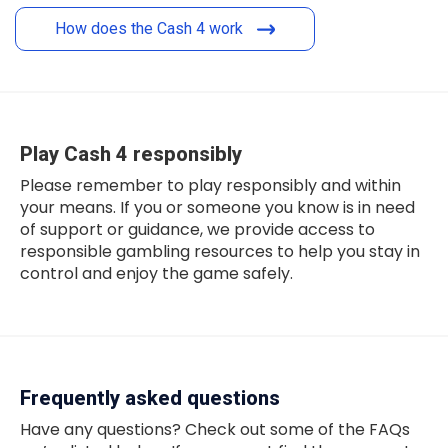
How does the Cash 4 work
Play Cash 4 responsibly
Please remember to play responsibly and within
your means. If you or someone you know is in need
of support or guidance, we provide access to
responsible gambling resources to help you stay in
control and enjoy the game safely.
Frequently asked questions
Have any questions? Check out some of the FAQs