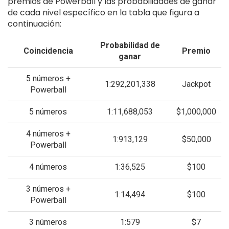
premios de Powerball y las probabilidades de ganar
de cada nivel específico en la tabla que figura a
continuación:
Probabilidad de
Coincidencia
Premio
ganar
5 números +
1:292,201,338
Jackpot
Powerball
5 números
1:11,688,053
$1,000,000
4 números +
1:913,129
$50,000
Powerball
4 números
1:36,525
$100
3 números +
1:14,494
$100
Powerball
3 números
1:579
$7