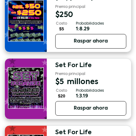
Premio principal
$
250
Costo
Probabilidades
$5
1:8.29
Raspar ahora
Set For Life
Premio principal
$
5
millones
Costo
Probabilidades
$20
1:3.19
Raspar ahora
Set For Life