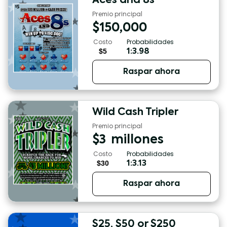
Aces and 8s
Premio principal
$
150,000
Costo
Probabilidades
$5
1:3.98
Raspar ahora
Wild Cash Tripler
Premio principal
$
3
millones
Costo
Probabilidades
$30
1:3.13
Raspar ahora
$25, $50 or $250