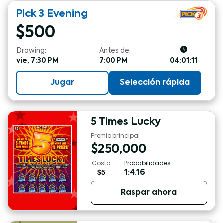
Pick 3
Evening
$
500
Drawing:
Antes de:
vie, 7:30 PM
7:00 PM
04:01:10
Jugar
Selección rápida
5 Times Lucky
Premio principal
$
250,000
Costo
Probabilidades
$5
1:4.16
Raspar ahora