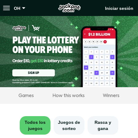
Toggle
OH
Iniciar sesión
navigation
Games
How this works
Winners
Todos los
Juegos de
Rasca y
juegos
sorteo
gana