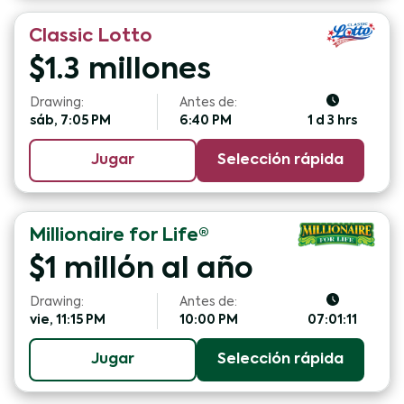
Classic Lotto
$
1.3
millones
Drawing:
Antes de:
sáb, 7:05 PM
6:40 PM
1 d 3 hrs
Jugar
Selección rápida
Millionaire for Life®
$1 millón al año
Drawing:
Antes de:
vie, 11:15 PM
10:00 PM
07:01:10
Jugar
Selección rápida