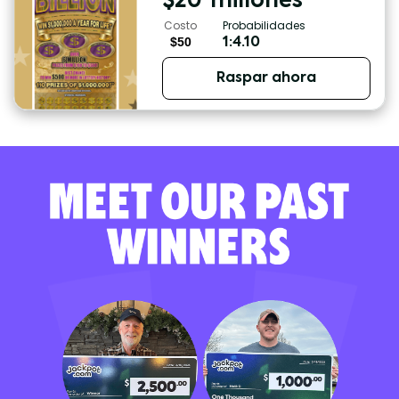
$
20
millones
Costo
Probabilidades
$50
1:4.10
Raspar ahora