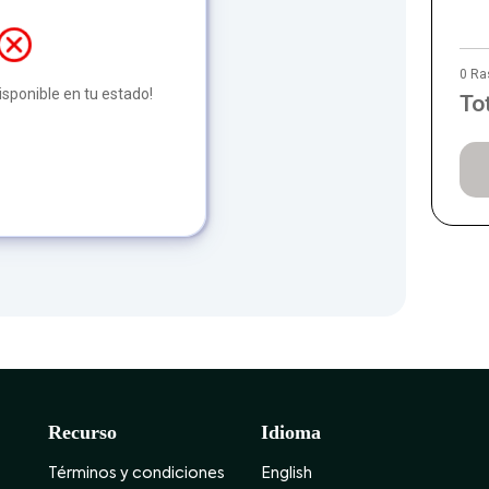
0 Ra
disponible en tu estado!
To
Recurso
Idioma
Términos y condiciones
English