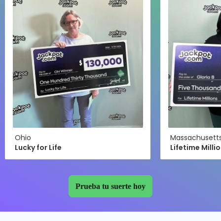
the
Carousel
Ohio
Massachusett
Lucky for Life
Lifetime Milli
Prueba tu suerte hoy