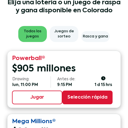
Elija una lotería o un juego de raspa
y gana disponible en Colorado
Todos los
Juegos de
juegos
sorteo
Rasca y gana
Powerball®
$
905
millones
Drawing:
Antes de:
lun, 11:00 PM
9:15 PM
1 d 15 hrs
Jugar
Selección rápida
Mega Millions®