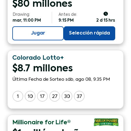
$
80
millones
Drawing:
Antes de:
mar, 11:00 PM
9:15 PM
2 d 15 hrs
Jugar
Selección rápida
Colorado Lotto+
$
8.7
millones
Última Fecha de Sorteo sáb, ago 08, 9:35 PM
1
10
17
27
30
37
Millionaire for Life®