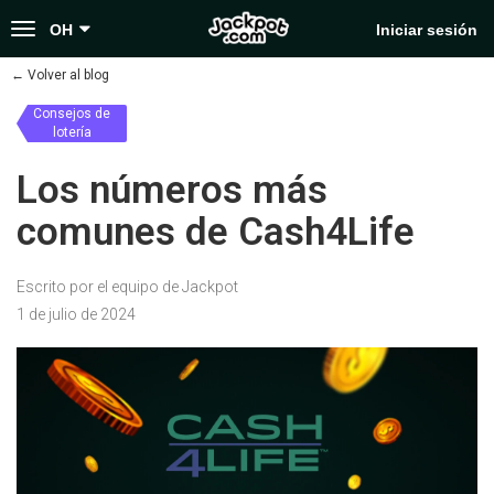
Toggle
OH
Iniciar sesión
navigation
←
Volver al blog
Consejos de
lotería
Los números más
comunes de Cash4Life
Escrito por el equipo de Jackpot
1 de julio de 2024