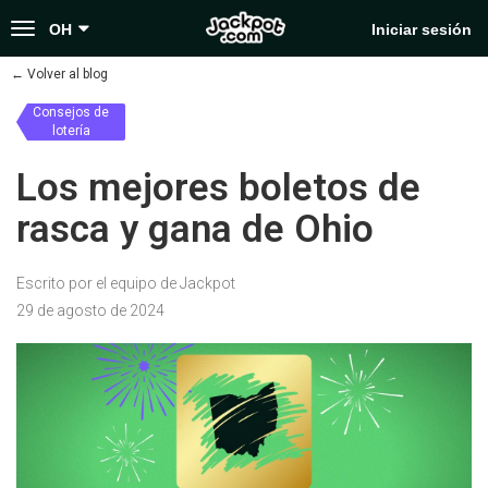
Toggle
OH
Iniciar sesión
navigation
←
Volver al blog
Consejos de
lotería
Los mejores boletos de
rasca y gana de Ohio
Escrito por el equipo de Jackpot
29 de agosto de 2024