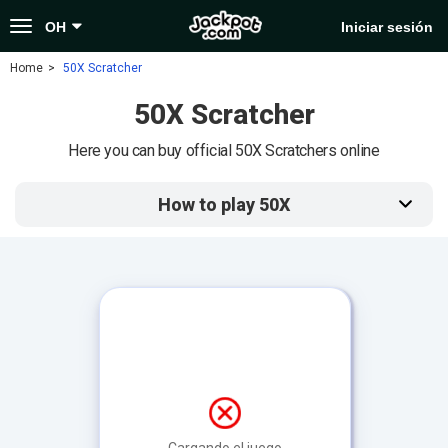
Toggle
OH
Iniciar sesión
navigation
Home
50X Scratcher
50X Scratcher
Here you can buy official 50X Scratchers online
How to play 50X