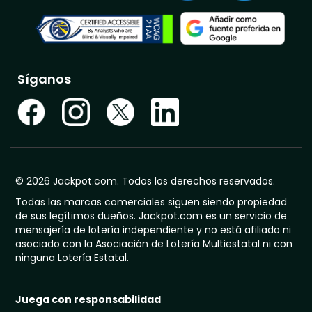
Síganos
© 2026 Jackpot.com. Todos los derechos reservados.
Todas las marcas comerciales siguen siendo propiedad
de sus legítimos dueños. Jackpot.com es un servicio de
mensajería de lotería independiente y no está afiliado ni
asociado con la Asociación de Lotería Multiestatal ni con
ninguna Lotería Estatal.
Juega con responsabilidad