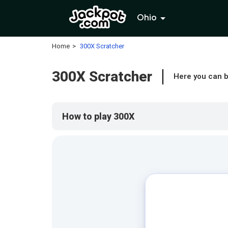
Ohio
Home
300X Scratcher
300X Scratcher
Here you can b
How to play 300X