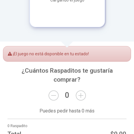
Cargando el juego
¡El juego no está disponible en tu estado!
¿Cuántos Raspaditos te gustaría
comprar?
0
Puedes pedir hasta 0 más
0 Raspadito