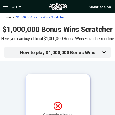
Toggle
OH
Iniciar sesión
navigation
Home
$1,000,000 Bonus Wins Scratcher
$1,000,000 Bonus Wins Scratcher
Here you can buy official $1,000,000 Bonus Wins Scratchers online
How to play $1,000,000 Bonus Wins