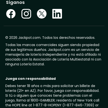
Síganos
© 2026 Jackpot.com. Todos los derechos reservados.
Todas las marcas comerciales siguen siendo propiedad
de sus legítimos dueños. Jackpot.com es un servicio de
mensajería de lotería independiente y no está afiliado ni
asociado con la Asociación de Lotería Multiestatal ni con
ninguna Lotería Estatal.
Juega con responsabilidad
Debes tener 18 años o más para solicitar un billete de
lotería (21+ en AZ). Por favor, juega con responsabilidad.
Si tú o alguien que conoces tiene problemas con el
juego, llama al 1800-GAMBLER; residents of New York call
the HOPE line at 1-877-8-HOPENY (1-877-846-7369) or