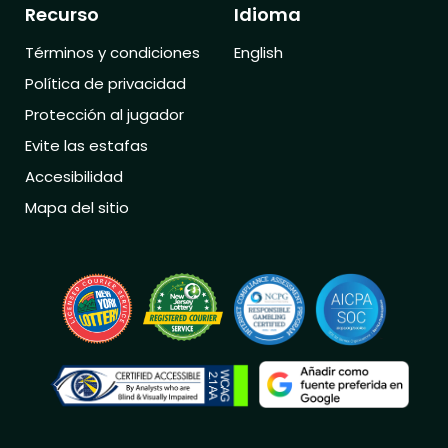
Recurso
Idioma
Términos y condiciones
English
Política de privacidad
Protección al jugador
Evite las estafas
Accesibilidad
Mapa del sitio