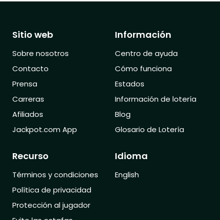
Sitio web
Información
Sobre nosotros
Centro de ayuda
Contacto
Cómo funciona
Prensa
Estados
Carreras
Información de lotería
Afiliados
Blog
Jackpot.com App
Glosario de Lotería
Recurso
Idioma
Términos y condiciones
English
Política de privacidad
Protección al jugador