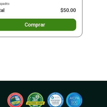
spadito
tal
$50.00
Comprar