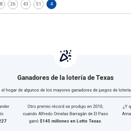
8
26
43
51
4
Ganadores de la lotería de Texas
 el hogar de algunos de los mayores ganadores de juegos de lotería d
ander
Otro premio récord se produjo en 2010,
¿Y q
to
cuando Alfredo Ornelas Barragán de El Paso
Amar
227
ganó
$145 millones en Lotto Texas
.