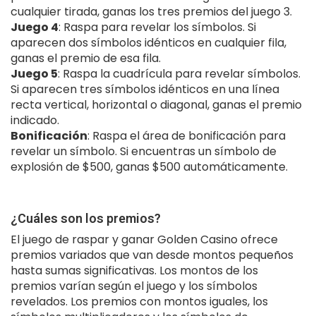
cualquier tirada, ganas los tres premios del juego 3.
Juego 4
: Raspa para revelar los símbolos. Si
aparecen dos símbolos idénticos en cualquier fila,
ganas el premio de esa fila.
Juego 5
: Raspa la cuadrícula para revelar símbolos.
Si aparecen tres símbolos idénticos en una línea
recta vertical, horizontal o diagonal, ganas el premio
indicado.
Bonificación
: Raspa el área de bonificación para
revelar un símbolo. Si encuentras un símbolo de
explosión de $500, ganas $500 automáticamente.
¿Cuáles son los premios?
El juego de raspar y ganar Golden Casino ofrece
premios variados que van desde montos pequeños
hasta sumas significativas. Los montos de los
premios varían según el juego y los símbolos
revelados. Los premios con montos iguales, los