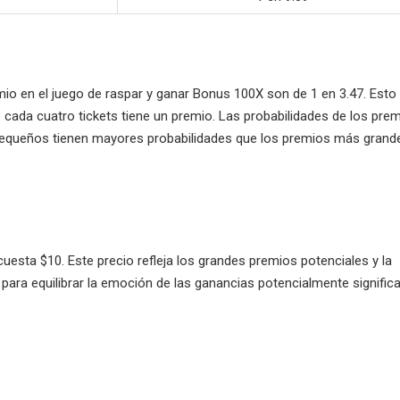
mio en el juego de raspar y ganar Bonus 100X son de 1 en 3.47. Esto
cada cuatro tickets tiene un premio. Las probabilidades de los pre
 pequeños tienen mayores probabilidades que los premios más grand
uesta $10. Este precio refleja los grandes premios potenciales y la
 para equilibrar la emoción de las ganancias potencialmente significa