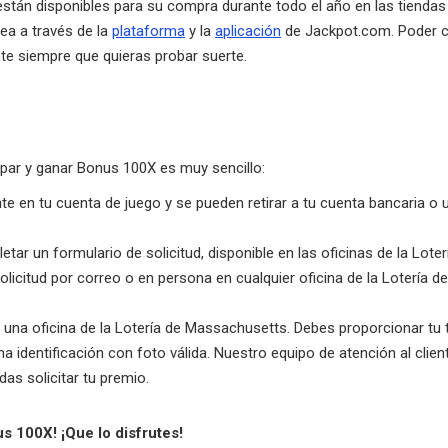
están disponibles para su compra durante todo el año en las tiendas
nea a través de la
plataforma
y la
aplicación
de Jackpot.com. Poder 
nte siempre que quieras probar suerte.
spar y ganar Bonus 100X es muy sencillo:
 en tu cuenta de juego y se pueden retirar a tu cuenta bancaria o ut
ar un formulario de solicitud, disponible en las oficinas de la Loter
licitud por correo o en persona en cualquier oficina de la Lotería de
na oficina de la Lotería de Massachusetts. Debes proporcionar tu t
a identificación con foto válida. Nuestro equipo de atención al clien
das solicitar tu premio.
s 100X! ¡Que lo disfrutes!