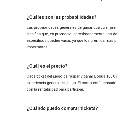
¿Cuáles son las probabilidades?
Las probabilidades generales de ganar cualquier pre
significa que, en promedio, aproximadamente uno de 
específicos pueden variar, ya que los premios más
importantes.
¿Cuál es el precio?
Cada ticket del juego de raspar y ganar Bonus 100X c
experiencia general del juego. El costo está pensado
con la rentabilidad para participar.
¿Cuándo puedo comprar tickets?