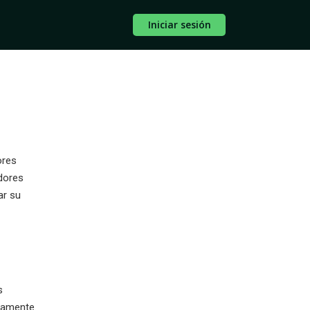
Iniciar sesión
ores
adores
ar su
s
camente.