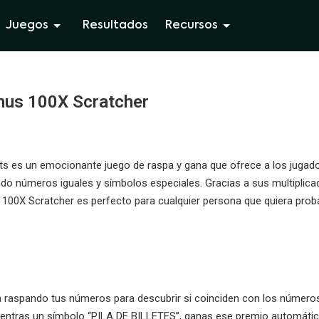
Juegos
Resultados
Recursos
nus 100X Scratcher
ts es un emocionante juego de raspa y gana que ofrece a los jugad
ndo números iguales y símbolos especiales. Gracias a sus multiplic
 100X Scratcher es perfecto para cualquier persona que quiera prob
a raspando tus números para descubrir si coinciden con los número
ncuentras un símbolo “PILA DE BILLETES”, ganas ese premio automáti