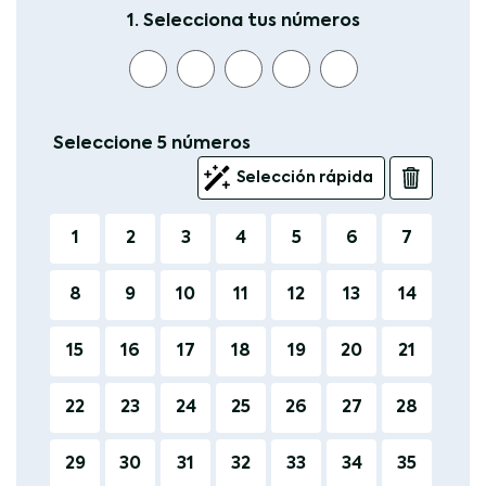
1. Selecciona tus números
Seleccione 5 números
Selección rápida
1
2
3
4
5
6
7
8
9
10
11
12
13
14
15
16
17
18
19
20
21
22
23
24
25
26
27
28
29
30
31
32
33
34
35