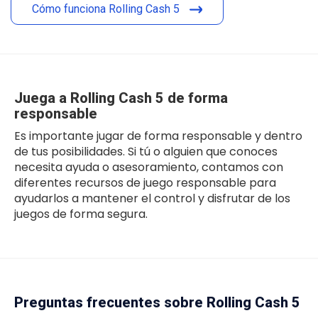
Cómo funciona Rolling Cash 5
Juega a Rolling Cash 5 de forma
responsable
Es importante jugar de forma responsable y dentro
de tus posibilidades. Si tú o alguien que conoces
necesita ayuda o asesoramiento, contamos con
diferentes recursos de juego responsable para
ayudarlos a mantener el control y disfrutar de los
juegos de forma segura.
Preguntas frecuentes sobre Rolling Cash 5