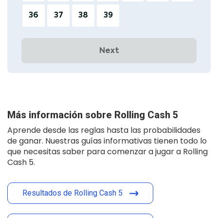
36
37
38
39
Next
Más información sobre Rolling Cash 5
Aprende desde las reglas hasta las probabilidades
de ganar. Nuestras guías informativas tienen todo lo
que necesitas saber para comenzar a jugar a Rolling
Cash 5.
Resultados de Rolling Cash 5