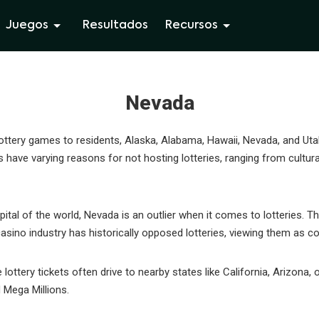
Juegos
Resultados
Recursos
Nevada
ottery games to residents, Alaska, Alabama, Hawaii, Nevada, and Utah
s have varying reasons for not hosting lotteries, ranging from cultural
ital of the world, Nevada is an outlier when it comes to lotteries. T
 casino industry has historically opposed lotteries, viewing them as c
ottery tickets often drive to nearby states like California, Arizona, o
Mega Millions.