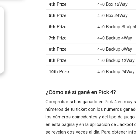
4th
Prize
4+0 Box 12Way
5th
Prize
4+0 Box 24Way
6th
Prize
4+0 Backup Straigh
7th
Prize
4+0 Backup 4Way
8th
Prize
4+0 Backup 6Way
9th
Prize
4+0 Backup 12Way
10th
Prize
4+0 Backup 24Way
¿Cómo sé si gané en Pick 4?
Comprobar si has ganado en Pick 4 es muy s
números de tu ticket con los números ganad
los números coincidentes y del tipo de juego
en esta página y en la aplicación de Jackpot
se revelan dos veces al día. Para obtener inf