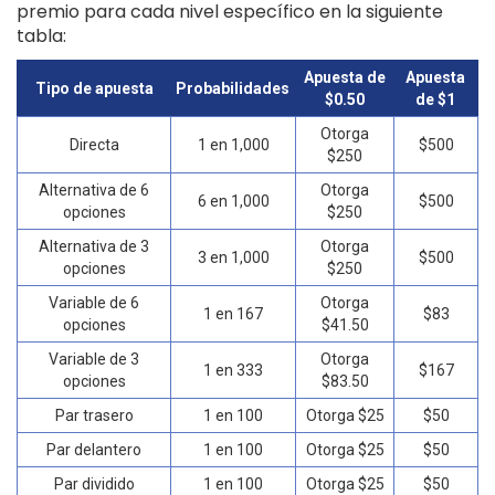
premio para cada nivel específico en la siguiente
tabla:
Apuesta de
Apuesta
Tipo de apuesta
Probabilidades
$0.50
de $1
Otorga
Directa
1 en 1,000
$500
$250
Alternativa de 6
Otorga
6 en 1,000
$500
opciones
$250
Alternativa de 3
Otorga
3 en 1,000
$500
opciones
$250
Variable de 6
Otorga
1 en 167
$83
opciones
$41.50
Variable de 3
Otorga
1 en 333
$167
opciones
$83.50
Par trasero
1 en 100
Otorga $25
$50
Par delantero
1 en 100
Otorga $25
$50
Par dividido
1 en 100
Otorga $25
$50