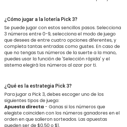
¿Cómo jugar a la lotería Pick 3?
Se puede jugar con estos sencillos pasos. Selecciona
3 números entre 0-9, selecciona el modo de juego
que desees de entre cuatro opciones diferentes, y
completa tantas entradas como gustes. En caso de
que no tengas tus números de la suerte a la mano,
puedes usar la función de 'Selección rápida' y el
sistema elegirá los números al azar por ti.
¿Qué es la estrategia Pick 3?
Para jugar a Pick 3, debes escoger uno de los
siguientes tipos de juego:
Apuesta directa
- Ganas si los números que
elegiste coinciden con los números ganadores en el
orden en que salieron sorteados. Las apuestas
pueden ser de $0.50 o $1.