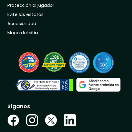
Protección al jugador
Evite las estafas
Accesibilidad
Mapa del sitio
Síganos