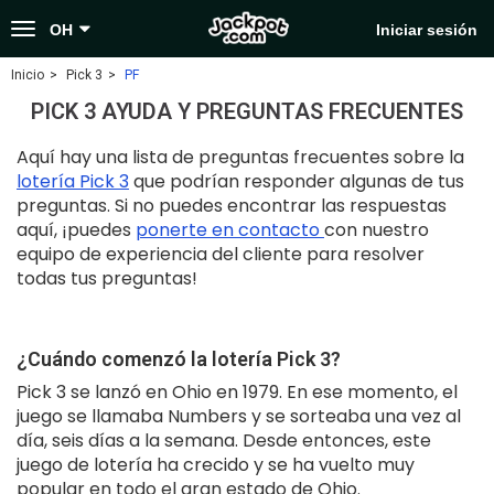
Toggle
OH
Iniciar sesión
navigation
Inicio
Pick 3
PF
PICK 3 AYUDA Y PREGUNTAS FRECUENTES
Aquí hay una lista de preguntas frecuentes sobre la
lotería Pick 3
que podrían responder algunas de tus
preguntas. Si no puedes encontrar las respuestas
aquí, ¡puedes
ponerte en contacto
con nuestro
equipo de experiencia del cliente para resolver
todas tus preguntas!
¿Cuándo comenzó la lotería Pick 3?
Pick 3 se lanzó en Ohio en 1979. En ese momento, el
juego se llamaba Numbers y se sorteaba una vez al
día, seis días a la semana. Desde entonces, este
juego de lotería ha crecido y se ha vuelto muy
popular en todo el gran estado de Ohio.