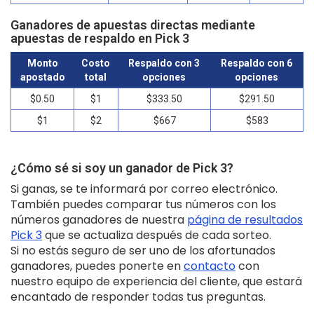
Ganadores de apuestas directas mediante
apuestas de respaldo en Pick 3
Monto
Costo
Respaldo con 3
Respaldo con 6
apostado
total
opciones
opciones
$0.50
$1
$333.50
$291.50
$1
$2
$667
$583
¿Cómo sé si soy un ganador de Pick 3?
Si ganas, se te informará por correo electrónico.
También puedes comparar tus números con los
números ganadores de nuestra
página de resultados
Pick 3
que se actualiza después de cada sorteo.
Si no estás seguro de ser uno de los afortunados
ganadores, puedes ponerte en
contacto
con
nuestro equipo de experiencia del cliente, que estará
encantado de responder todas tus preguntas.