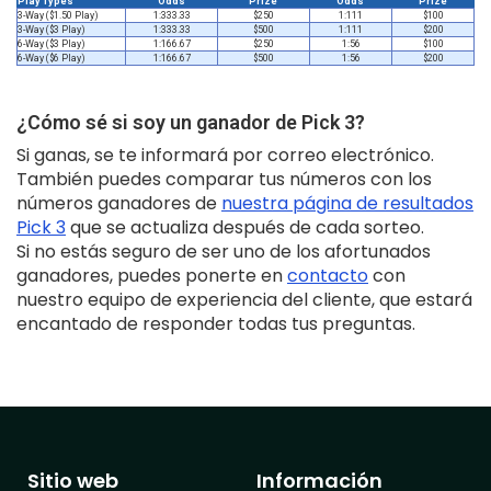
Play Types
Odds
Prize
Odds
Prize
3-Way ($1.50 Play)
1:333.33
$250
1:111
$100
3-Way ($3 Play)
1:333.33
$500
1:111
$200
6-Way ($3 Play)
1:166.67
$250
1:56
$100
6-Way ($6 Play)
1:166.67
$500
1:56
$200
¿Cómo sé si soy un ganador de Pick 3?
Si ganas, se te informará por correo electrónico.
También puedes comparar tus números con los
números ganadores de
nuestra página de resultados
Pick 3
que se actualiza después de cada sorteo.
Si no estás seguro de ser uno de los afortunados
ganadores, puedes ponerte en
contacto
con
nuestro equipo de experiencia del cliente, que estará
encantado de responder todas tus preguntas.
Sitio web
Información