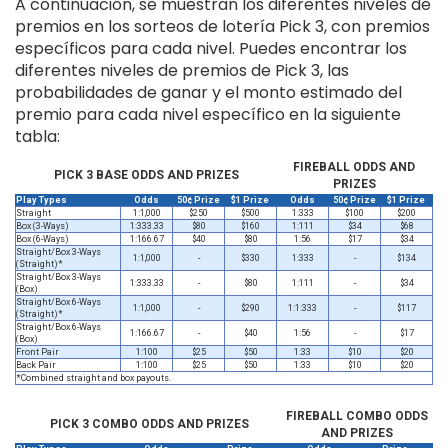
A continuación, se muestran los diferentes niveles de
premios en los sorteos de lotería Pick 3, con premios
específicos para cada nivel. Puedes encontrar los
diferentes niveles de premios de Pick 3, las
probabilidades de ganar y el monto estimado del
premio para cada nivel específico en la siguiente
tabla:
FIREBALL ODDS AND
PICK 3 BASE ODDS AND PRIZES
PRIZES
Play Types
Odds
50¢ Prize
$1 Prize
Odds
50¢ Prize
$1 Prize
Straight
1:1,000
$250
$500
1:333
$100
$200
Box (3-Ways)
1:333.33
$80
$160
1:111
$34
$68
Box (6-Ways)
1:166.67
$40
$80
1:56
$17
$34
Straight/Box 3-Ways
1:1,000
-
$330
1:333
-
$134
(Straight)*
Straight/Box 3-Ways
1:333.33
-
$80
1:111
-
$34
(Box)
Straight/Box 6-Ways
1:1,000
-
$290
1:1:333
-
$117
(Straight)*
Straight/Box 6-Ways
1:166.67
-
$40
1:56
-
$17
(Box)
Front Pair
1:100
$25
$50
1:33
$10
$20
Back Pair
1:100
$25
$50
1:33
$10
$20
*Combined straight and box payouts.
FIREBALL COMBO ODDS
PICK 3 COMBO ODDS AND PRIZES
AND PRIZES