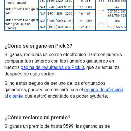
$80
$160
$320
$800
1 en 333
566
566, 656, 665
mismo numero)
N/A
$250
$500
$1,250
1 en 1,000
567
Orden exacto + Cualquier
567
567, 576, 657,
orden
N/A
$40
$80
$200
1 en 167
675, 756, 765
Orden exacto + Cualquier
N/A
$250
$500
$1,250
1 en 1,000
566
orden (2 del mismo
566
N/A
$80
$160
$400
1 en 333
566, 656, 665
numero)
¿Cómo sé si gané en Pick 3?
Si ganas, recibirás un correo electrónico. También puedes
comparar tus números con los números ganadores en
nuestra
página de resultados de Pick 3
, que se actualiza
después de cada sorteo.
Si no estás seguro de ser uno de los afortunados
ganadores, puedes comunicarte con el
equipo de atención
al cliente
, que estará encantado de poder ayudarte.
¿Cómo reclamo mi premio?
Si ganas un premio de hasta $599, las ganancias se