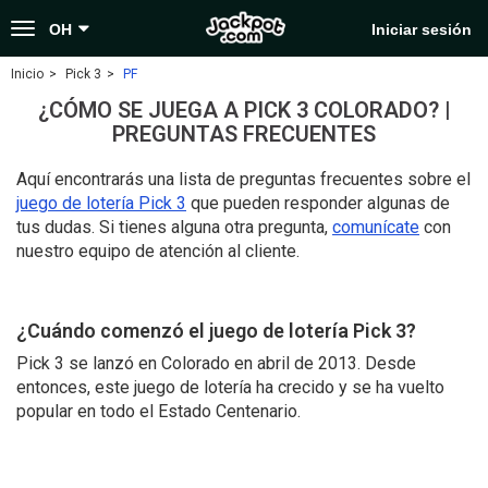
Toggle
OH
Iniciar sesión
navigation
Inicio
Pick 3
PF
¿CÓMO SE JUEGA A PICK 3 COLORADO? |
PREGUNTAS FRECUENTES
Aquí encontrarás una lista de preguntas frecuentes sobre el
juego de lotería Pick 3
que pueden responder algunas de
tus dudas. Si tienes alguna otra pregunta,
comunícate
con
nuestro equipo de atención al cliente.
¿Cuándo comenzó el juego de lotería Pick 3?
Pick 3 se lanzó en Colorado en abril de 2013. Desde
entonces, este juego de lotería ha crecido y se ha vuelto
popular en todo el Estado Centenario.