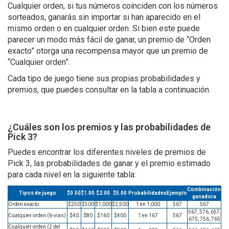
Cualquier orden, si tus números coinciden con los números
sorteados, ganarás sin importar si han aparecido en el
mismo orden o en cualquier orden. Si bien este puede
parecer un modo más fácil de ganar, un premio de “Orden
exacto” otorga una recompensa mayor que un premio de
“Cualquier orden”.
Cada tipo de juego tiene sus propias probabilidades y
premios, que puedes consultar en la tabla a continuación.
¿Cuáles son los premios y las probabilidades de
Pick 3?
Puedes encontrar los diferentes niveles de premios de
Pick 3, las probabilidades de ganar y el premio estimado
para cada nivel en la siguiente tabla:
Combinación
Tipos de juego
$0.50
$1.00
$2.00
$5.00
Probabilidades
Ejemplo
ganadora
Orden exacto
$250
$500
$1,000
$2,500
1 en 1,000
567
567
567, 576, 657,
Cualquier orden (6-vías)
$40
$80
$160
$400
1 en 167
567
675, 756, 765
Cualquier orden (2 del