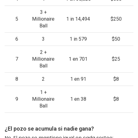
3 +
5
Millionaire
1 in 14,494
$250
Ball
6
3
1 in 579
$50
2 +
7
Millionaire
1 en 701
$25
Ball
8
2
1 en 91
$8
1 +
9
Millionaire
1 en 38
$8
Ball
¿El pozo se acumula si nadie gana?
No. El pozo se mantiene igual en cada sorteo: