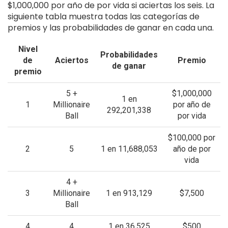
$1,000,000 por año de por vida si aciertas los seis. La
siguiente tabla muestra todas las categorías de
premios y las probabilidades de ganar en cada una.
Nivel
Probabilidades
de
Aciertos
Premio
de ganar
premio
5 +
$1,000,000
1 en
1
Millionaire
por año de
292,201,338
Ball
por vida
$100,000 por
2
5
1 en 11,688,053
año de por
vida
4 +
3
Millionaire
1 en 913,129
$7,500
Ball
4
4
1 en 36,525
$500