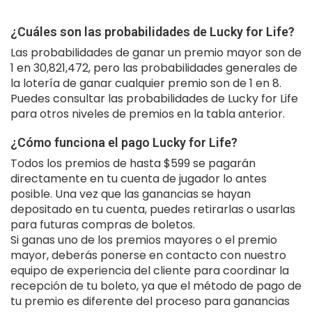
¿Cuáles son las probabilidades de Lucky for Life?
Las probabilidades de ganar un premio mayor son de
1 en 30,821,472, pero las probabilidades generales de
la lotería de ganar cualquier premio son de 1 en 8.
Puedes consultar las probabilidades de Lucky for Life
para otros niveles de premios en la tabla anterior.
¿Cómo funciona el pago Lucky for Life?
Todos los premios de hasta $599 se pagarán
directamente en tu cuenta de jugador lo antes
posible. Una vez que las ganancias se hayan
depositado en tu cuenta, puedes retirarlas o usarlas
para futuras compras de boletos.
Si ganas uno de los premios mayores o el premio
mayor, deberás ponerse en contacto con nuestro
equipo de experiencia del cliente para coordinar la
recepción de tu boleto, ya que el método de pago de
tu premio es diferente del proceso para ganancias