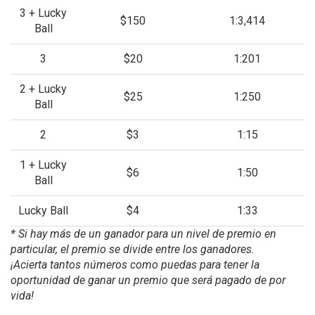
3 + Lucky
$150
1:3,414
Ball
3
$20
1:201
2 + Lucky
$25
1:250
Ball
2
$3
1:15
1 + Lucky
$6
1:50
Ball
Lucky Ball
$4
1:33
* Si hay más de un ganador para un nivel de premio en
particular, el premio se divide entre los ganadores.
¡Acierta tantos números como puedas para tener la
oportunidad de ganar un premio que será pagado de por
vida!