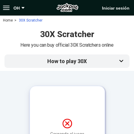
Toggle
OH
Iniciar sesión
navigation
Home
30X Scratcher
30X Scratcher
Here you can buy official 30X Scratchers online
How to play 30X