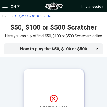
Toggle
OH
Iniciar sesión
navigation
Home
$50, $100 or $500 Scratcher
$50, $100 or $500 Scratcher
Here you can buy official $50, $100 or $500 Scratchers online
How to play the $50, $100 or $500