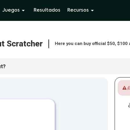
Juegos
Resultados
Recursos
t Scratcher
Here you can buy official $50, $100
ut?
¡E