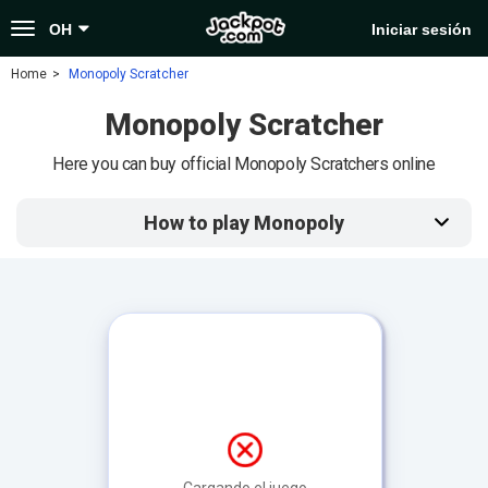
Toggle
OH
Iniciar sesión
navigation
Home
Monopoly Scratcher
Monopoly Scratcher
Here you can buy official Monopoly Scratchers online
How to play Monopoly