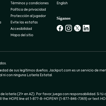
Términos y condiciones
English
Política de privacidad
Protección al jugador
Síganos
a
Evite las estafas
Accesibilidad
Mapa del sitio
dos.
dad de sus legítimos dueños. Jackpot.com es un servicio de mensa
l ni con ninguna Lotería Estatal.
 de lotería (21+ en AZ). Por favor, juega con responsabilidad. Si t
ll the HOPE line at 1-877-8-HOPENY (1-877-846-7369) or text H