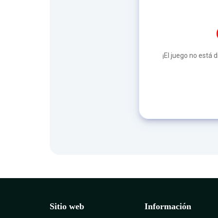
¡El juego no está 
Sitio web
Información